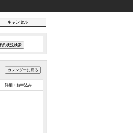
キャンセル
詳細・お申込み