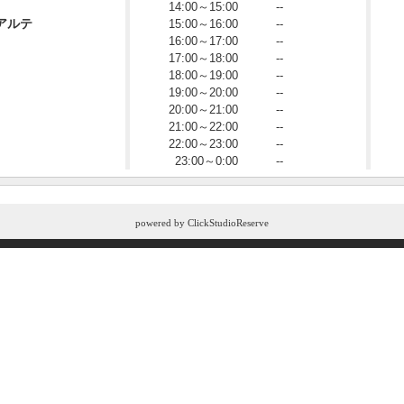
14:00～15:00
--
アルテ
15:00～16:00
--
16:00～17:00
--
17:00～18:00
--
18:00～19:00
--
19:00～20:00
--
20:00～21:00
--
21:00～22:00
--
22:00～23:00
--
23:00～0:00
--
powered by
ClickStudioReserve