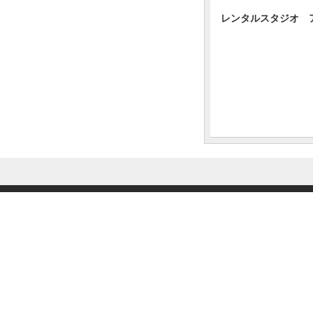
レンタルスタジオ 