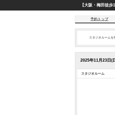
【大阪・梅田徒歩
予約トップ
スタジオルームを
2025年11月23日(
スタジオルーム