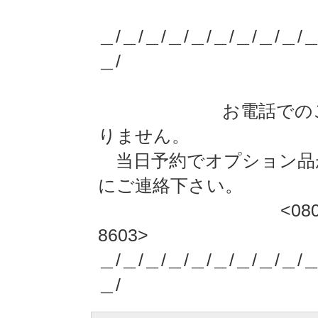
【OPEN】 7
＿/＿/＿/＿/＿/＿/＿/＿/＿/＿
＿/
お電話でのご予約
りません。
当日予約でオプション品
にご連絡下さい。
<080-4238-021
8603>
＿/＿/＿/＿/＿/＿/＿/＿/＿/＿
＿/