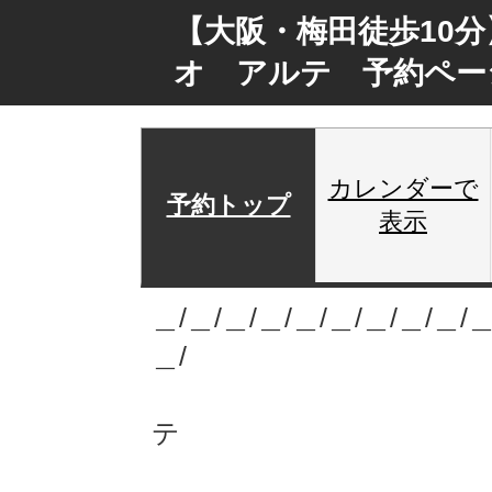
【大阪・梅田徒歩10
オ アルテ 予約ペー
カレンダーで
予約トップ
表示
＿/＿/＿/＿/＿/＿/＿/＿/＿/＿
＿/
レンタルス
テ
http://arter